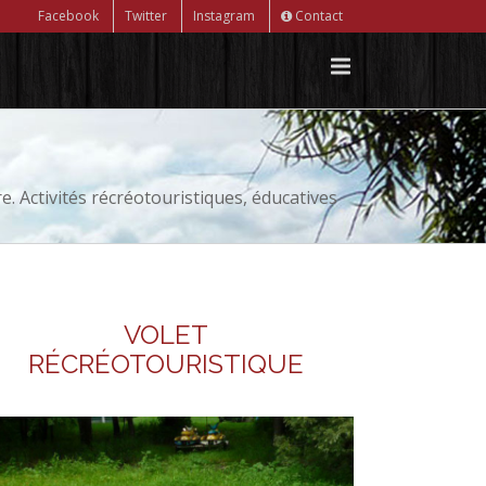
Facebook
Twitter
Instagram
Contact
. Activités récréotouristiques, éducatives
VOLET
RÉCRÉOTOURISTIQUE