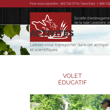
Pour nous rejoindre : 450 742-5716 / Sans frais : 1 866 7
Société d'aménageme
de la baie Lavallière, in
ACTIVITÉS
Laissez-vous transporter dans cet archipel 
et scientifiques.
VOLET
ÉDUCATIF