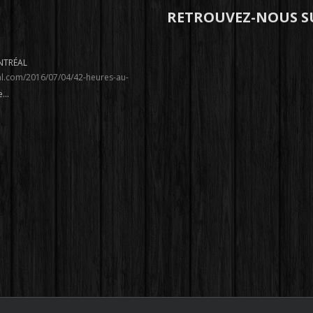
RETROUVEZ-NOUS S
NTRÉAL
l.com/2016/07/04/42-heures-au-
...