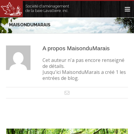
Société d'aménagement
de la baie Lavallière, inc.
MAISONDUMARAIS
A propos
MaisonduMarais
Cet auteur n'a pas encore renseigné
de détails.
Jusqu'ici MaisonduMarais a créé 1 les
entrées de blog.