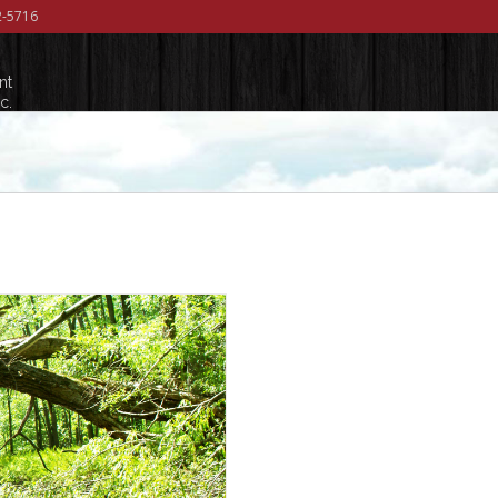
42-5716
nt
c.