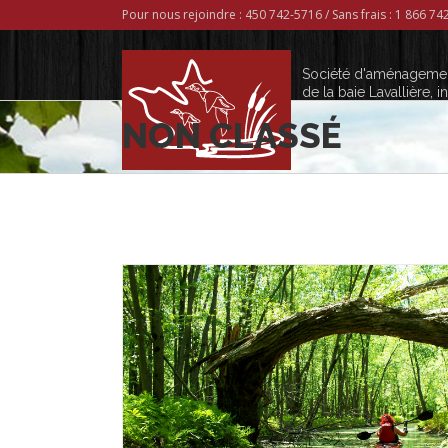
Pour nous rejoindre : 450 742-5716 / Sans frais : 1 866 7
Société d'aménageme
de la baie Lavallière, in
NON CLASSÉ